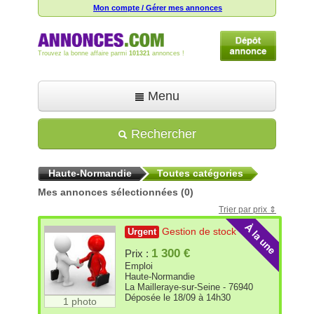
Mon compte / Gérer mes annonces
Trouvez la bonne affaire parmi
101321
annonces !
Menu
Accueil
Rechercher
Déposer une annonce
Haute-Normandie
Toutes catégories
Toutes les annonces
Mes annonces sélectionnées
(0)
Mon compte
Trier par prix
Aide
Gestion de stock
Urgent
1 300 €
Prix :
Emploi
Haute-Normandie
La Mailleraye-sur-Seine - 76940
Déposée le 18/09 à 14h30
1 photo