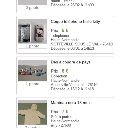
rouen - 76000
Déposée le 28/02 à 11h00
0 photo
Coque téléphone hello kitty
6 €
Prix :
Téléphonie
Haute-Normandie
SOTTEVILLE SOUS LE VAL - 76410
1 photo
Déposée le 08/01 à 14h13
Dés à coudre de pays
6 €
Prix :
Collection
Haute-Normandie
1 photo
Annouville-Vilmesnil - 76110
Déposée le 15/12 à 11h18
Manteau ecru 18 mois
7 €
Prix :
Prêt-à-porter
Haute-Normandie
ailly - 27600
2 photos