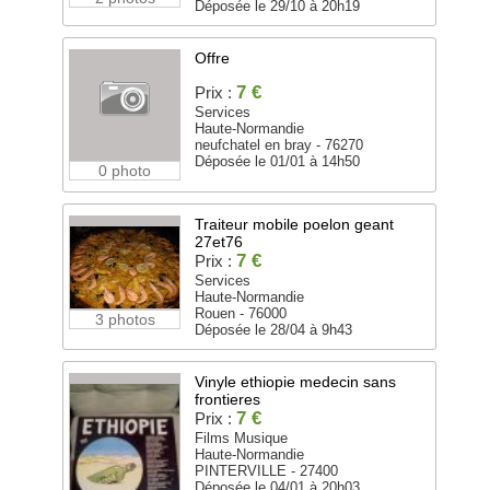
Déposée le 29/10 à 20h19
Offre
7 €
Prix :
Services
Haute-Normandie
neufchatel en bray - 76270
Déposée le 01/01 à 14h50
0 photo
Traiteur mobile poelon geant
27et76
7 €
Prix :
Services
Haute-Normandie
Rouen - 76000
3 photos
Déposée le 28/04 à 9h43
Vinyle ethiopie medecin sans
frontieres
7 €
Prix :
Films Musique
Haute-Normandie
PINTERVILLE - 27400
Déposée le 04/01 à 20h03