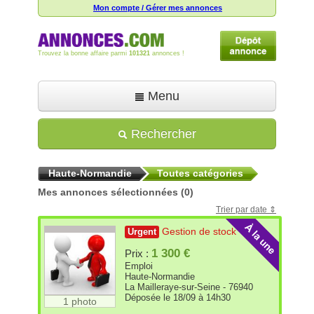
Mon compte / Gérer mes annonces
Trouvez la bonne affaire parmi
101321
annonces !
Menu
Accueil
Rechercher
Déposer une annonce
Haute-Normandie
Toutes catégories
Toutes les annonces
Mes annonces sélectionnées
(0)
Mon compte
Trier par date
Aide
Gestion de stock
Urgent
1 300 €
Prix :
Emploi
Haute-Normandie
La Mailleraye-sur-Seine - 76940
Déposée le 18/09 à 14h30
1 photo