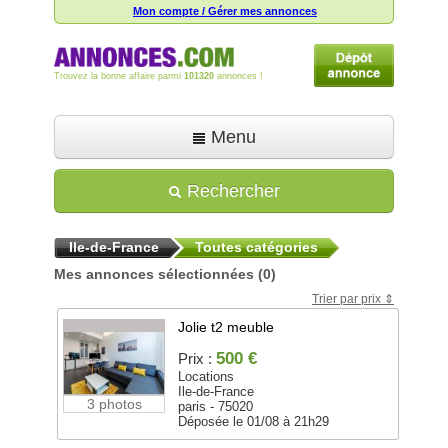
Mon compte / Gérer mes annonces
Trouvez la bonne affaire parmi
101320
annonces !
Menu
Accueil
Rechercher
Déposer une annonce
Ile-de-France
Toutes catégories
Toutes les annonces
Mes annonces sélectionnées
(0)
Mon compte
Trier par prix
Aide
Jolie t2 meuble
500 €
Prix :
Locations
Ile-de-France
3 photos
paris - 75020
Déposée le 01/08 à 21h29