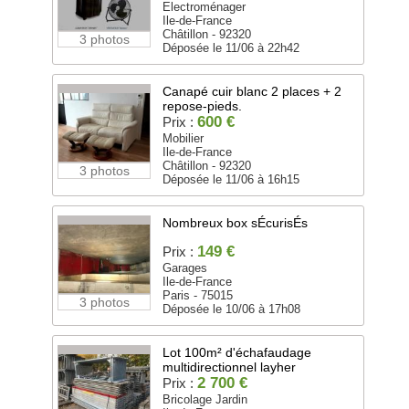
Electroménager
Ile-de-France
Châtillon - 92320
3 photos
Déposée le 11/06 à 22h42
Canapé cuir blanc 2 places + 2
repose-pieds.
600 €
Prix :
Mobilier
Ile-de-France
Châtillon - 92320
3 photos
Déposée le 11/06 à 16h15
Nombreux box sÉcurisÉs
149 €
Prix :
Garages
Ile-de-France
Paris - 75015
3 photos
Déposée le 10/06 à 17h08
Lot 100m² d'échafaudage
multidirectionnel layher
2 700 €
Prix :
Bricolage Jardin