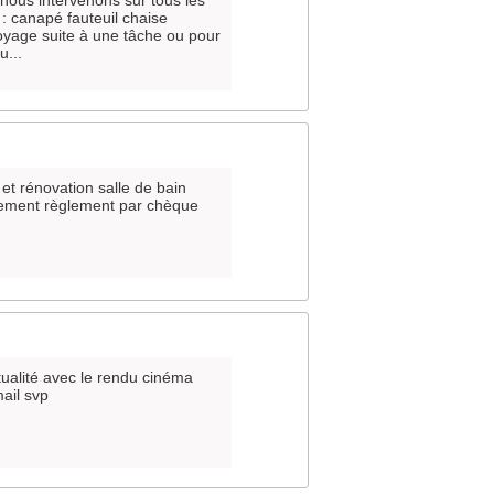
nous intervenons sur tous les
 : canapé fauteuil chaise
oyage suite à une tâche ou pour
u...
 et rénovation salle de bain
alement règlement par chèque
ualité avec le rendu cinéma
ail svp