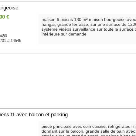
urgeoise
00 €
maison 6 pièces 180 m² maison bourgeoise avec
hangar, grande terrasse, sur une surface de 12
système vidéos surveillance sur toute la surface d
intérieure sur demande
60480
7/01 à 14h48
iens t1 avec balcon et parking
pièce principale avec coin cuisine, réfrigérateur n
donnant sur le balcon. grande salle de bain avec