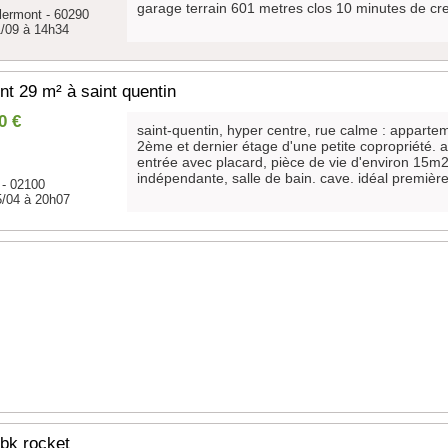
garage terrain 601 metres clos 10 minutes de creil 
clermont - 60290
1/09 à 14h34
t 29 m² à saint quentin
0 €
saint-quentin, hyper centre, rue calme : appartem
2ème et dernier étage d'une petite copropriété
entrée avec placard, pièce de vie d'environ 15m
indépendante, salle de bain. cave. idéal première 
 - 02100
5/04 à 20h07
bk rocket