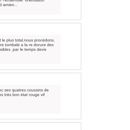
 l’ensemble. orientation
d amien...
t le plus total,nous procédons,
rre tombale a la re dorure des
isibles ,par le temps devis
ec ses quatres coussins de
s très bon état rouge vif