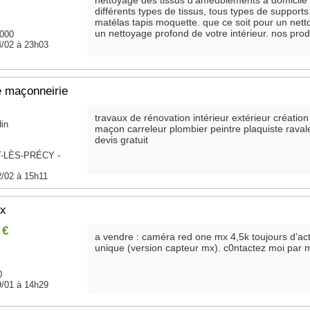
néttoyage des tissus d'ameublements à domicile 
différents types de tissus, tous types de supports
matélas tapis moquette. que ce soit pour un nett
un nettoyage profond de votre intérieur. nos prod
0000
4/02 à 23h03
e maçonneirie
travaux de rénovation intérieur extérieur création
din
maçon carreleur plombier peintre plaquiste rav
devis gratuit
-LÈS-PRÉCY -
2/02 à 15h11
mx
 €
a vendre : caméra red one mx 4,5k toujours d’act
unique (version capteur mx). c0ntactez moi par m
0
9/01 à 14h29