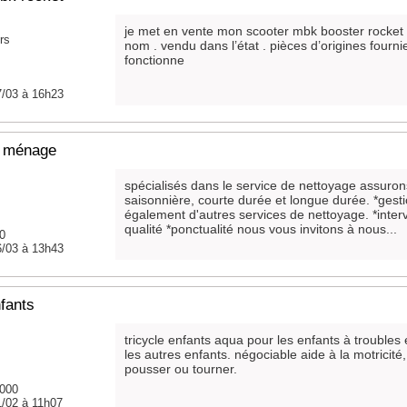
je met en vente mon scooter mbk booster rocket
rs
nom . vendu dans l’état . pièces d’origines fournie
fonctionne
7/03 à 16h23
 ménage
spécialisés dans le service de nettoyage assuron
saisonnière, courte durée et longue durée. *gest
également d'autres services de nettoyage. *interv
qualité *ponctualité nous vous invitons à nous...
80
6/03 à 13h43
nfants
tricycle enfants aqua pour les enfants à troubles
les autres enfants. négociable aide à la motricit
pousser ou tourner.
0000
1/02 à 11h07