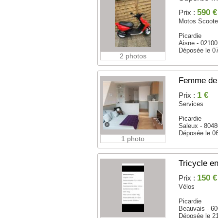
590 €
Prix :
Motos Scoote
Picardie
Aisne - 02100
Déposée le 0
2 photos
Femme de
1 €
Prix :
Services
Picardie
Saleux - 804
Déposée le 0
1 photo
Tricycle e
150 €
Prix :
Vélos
Picardie
Beauvais - 6
Déposée le 2