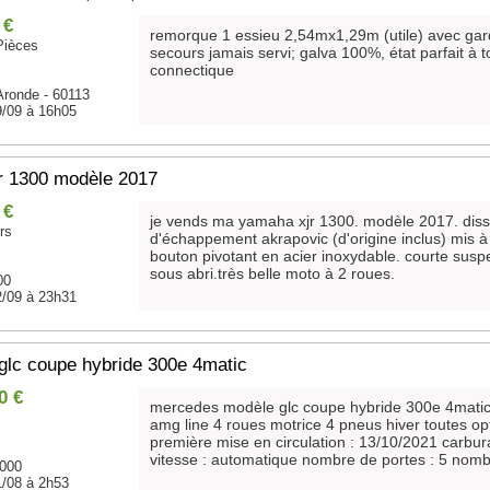
 €
remorque 1 essieu 2,54mx1,29m (utile) avec gar
Pièces
secours jamais servi; galva 100%, état parfait à 
connectique
Aronde - 60113
9/09 à 16h05
r 1300 modèle 2017
 €
je vends ma yamaha xjr 1300. modèle 2017. dissi
rs
d'échappement akrapovic (d'origine inclus) mis à 
bouton pivotant en acier inoxydable. courte susp
sous abri.très belle moto à 2 roues.
00
2/09 à 23h31
glc coupe hybride 300e 4matic
0 €
mercedes modèle glc coupe hybride 300e 4matic t
amg line 4 roues motrice 4 pneus hiver toutes o
première mise en circulation : 13/10/2021 carbur
vitesse : automatique nombre de portes : 5 nombr
0000
1/08 à 2h53