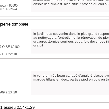
entrée avec un grand placard. carrelage blanc sur
ensoleillée sud-est. bien situé : proche du chu su
nneux - 80800
0/01 à 22h24
pierre tompbale
le jardin des souvenirs dans le plus grand respec
au nettoyage a l'entretien et la rénovation de pie
gravures ,ternies souillées et parfois devenues ill
gratuit
 OISE-60180 -
6/11 à 22h10
je vend un très beau canapé d'angle 6 places av
marque tiffany en deux parties pied en bois en trè
1/09 à 13h20
1 essieu 2,54x1,29