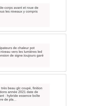
de-corps avant et roue de
tous les niveaux y compris
pateurs de chaleur pot
niveau vers les lumières led
ension de signe.toujours garé
rès beau glc coupé, finition
ptions année 2021 date de
ant : hybride essence boîte
e de pla...