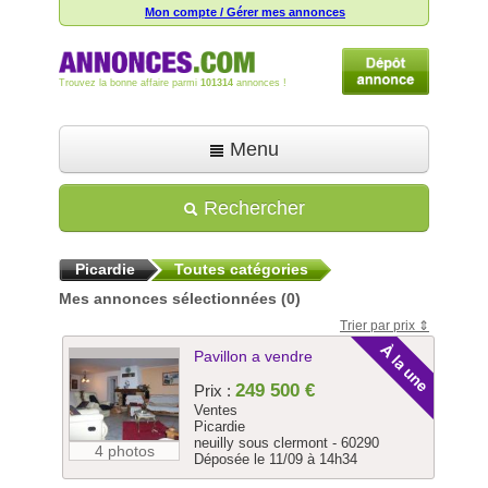
Mon compte / Gérer mes annonces
Trouvez la bonne affaire parmi
101314
annonces !
Menu
Accueil
Rechercher
Déposer une annonce
Picardie
Toutes catégories
Toutes les annonces
Mes annonces sélectionnées
(0)
Mon compte
Trier par prix
Aide
Pavillon a vendre
249 500 €
Prix :
Ventes
Picardie
neuilly sous clermont - 60290
4 photos
Déposée le 11/09 à 14h34